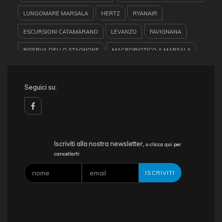
LUNGOMARE MARSALA
HERTZ
RYANAIR
ESCURSIONI CATAMARANO
LEVANZO
FAVIGNANA
RISERVA DELLO STAGNONE
MACROBIOTICO A MARSALA
SICILIA
GARIBALDI
BARCHE A VELA
MARETTIMO
ISOLE DELLO STAGNONE
Seguici su:
TURISMO IN SICILIA
VACANZE A MARSALA
LE SALINE RESIDENCE
CASE VACANZE
TURISMO
MARSALA
facebook
CASE VACANZA SICILIA
HERTZ MARSALA
SALINE
Iscriviti alla nostra newsletter,
o clicca qui per
cancellarti
RENT CAR
EGADI
RESIDENCE MARSALA
EUROPE CAR
KITE SURF