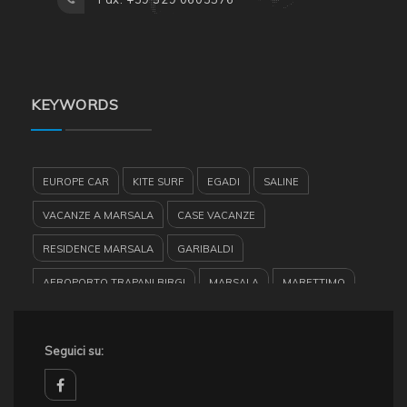
KEYWORDS
EUROPE CAR
KITE SURF
EGADI
SALINE
VACANZE A MARSALA
CASE VACANZE
RESIDENCE MARSALA
GARIBALDI
AEROPORTO TRAPANI BIRGI
MARSALA
MARETTIMO
HERTZ MARSALA
RYANAIR
ISOLE DELLO STAGNONE
MACROBIOTICO A MARSALA
Seguici su:
LEVANZO
TURISMO
RENT CAR
RISERVA DELLO STAGNONE