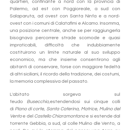
quartieri, confinante a nord con la provincia di
Palermo, ad est con Poggioreale, a sud con
Salaparuta, ad ovest con Santa Ninfa e a nord-
ovest con i comuni di Calatafimi e Alcamo. Insomma,
una posizione centrale, anche se per raggiungerla
bisognava percorrere strade scomode e quasi
impraticabili, difficoltà che indubbiamente
costituirono un limite naturale al suo sviluppo
economico, ma che insieme consentirono agli
abitanti di conservare, forse con maggiore fedeltà
di altri siciliani, il ricordo della tradizione, dei costumi,
la memoria complessiva del passato.
L'abitato sorgeva sul
feudo
Busecchio,
estendendosi sui cinque colli
di
Piano di corte, Santa Caterina, Matrice, Mulino del
Vento
e del
Castello Chiaramontano
e si estende dal
torrente Gebbia, a sud, al colle Mulino dle Vento, a