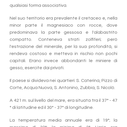
qualsiasi forma associativa.
Nel suo territorio era prevalente il cretaceo e, nella
minor parte il magnesiaco con rocce, dove
predominava la parte gessosa e l'alabastrito
compatto. Conteneva strati zolfiferi; però
l'estrazione del minerale, per la sua profondità, si
rendeva costoso e metteva in rischio non pochi
capitali. Erano invece abbondanti le miniere di
gesso, esercite dai privati.
Il paese si divideva nei quartieri: S. Caterina, Pizzo di
Corte, Acqua Nuova, S. Antonino, Zubbia, S. Nicolò.
A 421 m. sul livello del mare, era situata tra il 37° - 47
° di latitudine ed il 30° - 37° di longitudine.
La temperatura media annuale era di 19°; la