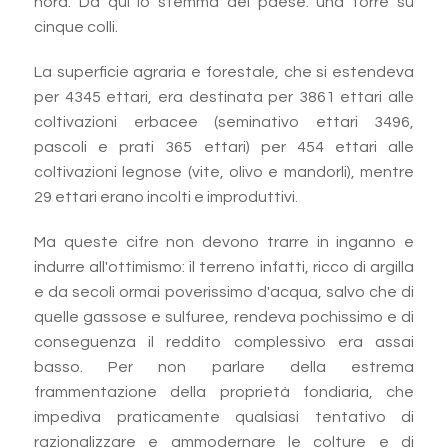
nord. Da qui lo stemma del paese: una torre su
cinque colli.
La superficie agraria e forestale, che si estendeva
per 4345 ettari, era destinata per 3861 ettari alle
coltivazioni erbacee (seminativo ettari 3496,
pascoli e prati 365 ettari) per 454 ettari alle
coltivazioni legnose (vite, olivo e mandorli), mentre
29 ettari erano incolti e improduttivi.
Ma queste cifre non devono trarre in inganno e
indurre all'ottimismo: il terreno infatti, ricco di argilla
e da secoli ormai poverissimo d'acqua, salvo che di
quelle gassose e sulfuree, rendeva pochissimo e di
conseguenza il reddito complessivo era assai
basso. Per non parlare della estrema
frammentazione della proprietà fondiaria, che
impediva praticamente qualsiasi tentativo di
razionalizzare e ammodernare le colture e di