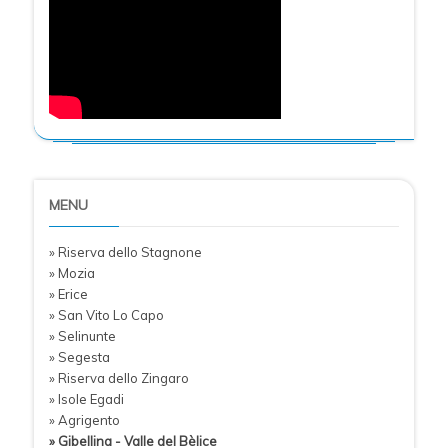
MENU
» Riserva dello Stagnone
» Mozia
» Erice
» San Vito Lo Capo
» Selinunte
» Segesta
» Riserva dello Zingaro
» Isole Egadi
» Agrigento
» Gibellina - Valle del Bèlice