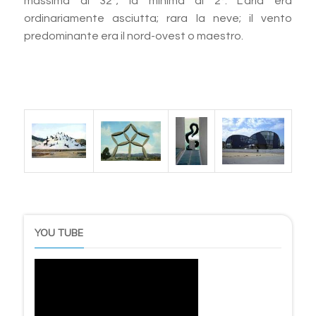
massima di 32°; la minima di 2°. L'aria era
ordinariamente asciutta; rara la neve; il vento
predominante era il nord-ovest o maestro.
YOU TUBE