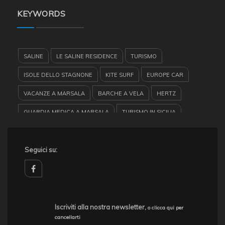
KEYWORDS
SALINE
LE SALINE RESIDENCE
TURISMO
ISOLE DELLO STAGNONE
KITE SURF
EUROPE CAR
VACANZE A MARSALA
BARCHE A VELA
HERTZ
GUARDIA MEDICA A MARSALA
TURISMO IN SICILIA
CASE VACANZE
ESCURSIONI CATAMARANO
MARSALA
FAVIGNANA
Seguici su:
EGADI
SICILIA
MARETTIMO
GARIBALDI
RENT CAR
LEVANZO
AEROPORTO TRAPANI BIRGI
HERTZ MARSALA
facebook
RISERVA DELLO STAGNONE
LUNGOMARE MARSALA
Iscriviti alla nostra newsletter,
o clicca qui per
cancellarti
MACROBIOTICO A MARSALA
RESIDENCE MARSALA