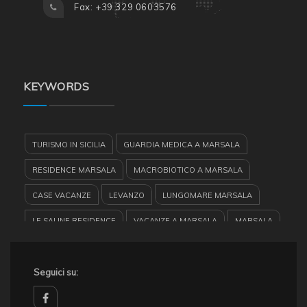
Fax: +39 329 0603576
KEYWORDS
TURISMO IN SICILIA
GUARDIA MEDICA A MARSALA
RESIDENCE MARSALA
MACROBIOTICO A MARSALA
CASE VACANZE
LEVANZO
LUNGOMARE MARSALA
LE SALINE RESIDENCE
VACANZE A MARSALA
MARSALA
CASE VACANZA SICILIA
AEROPORTO TRAPANI BIRGI
EGADI
Seguici su:
HERTZ
ESCURSIONI CATAMARANO
TURISMO
RISERVA DELLO STAGNONE
FAVIGNANA