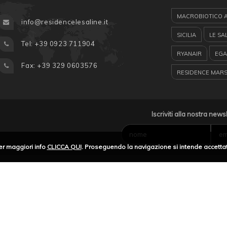
MACROBIOTICO 
info@residencelesaline.it
SICILIA
LE SA
Tel: +39 0923 711904
RYANAIR
EGA
Fax: +39 329 0603576
RESIDENCE MAR
RISERVA DELLO 
GUARDIA MEDICA
Iscriviti alla nostra news
FAVIGNANA
I
er maggiori info
CLICCA QUI
. Proseguendo la navigazione si intende accettat
LUNGOMARE MA
TURISMO IN SICIL