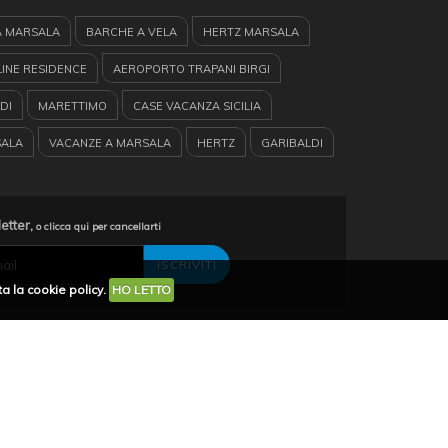
A MARSALA
BARCHE A VELA
HERTZ MARSALA
LINE RESIDENCE
AEROPORTO TRAPANI BIRGI
DI
MARETTIMO
CASE VACANZA SICILIA
SALA
VACANZE A MARSALA
HERTZ
GARIBALDI
STAGNONE
ESCURSIONI CATAMARANO
 A MARSALA
RENT CAR
MARSALA
KITE SURF
letter,
o clicca qui per cancellarti
SOLE DELLO STAGNONE
SALINE
CASE VACANZE
a la cookie policy.
HO LETTO
RSALA
TURISMO
EUROPE CAR
IA
LEVANZO
condividi su