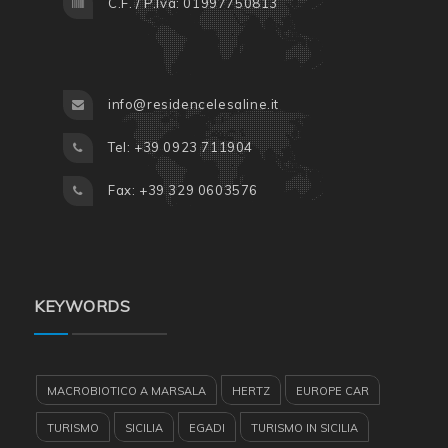
C.F. / P.Iva: 01997750813
info@residencelesaline.it
Tel: +39 0923 711904
Fax: +39 329 0603576
KEYWORDS
MACROBIOTICO A MARSALA
HERTZ
EUROPE CAR
TURISMO
SICILIA
EGADI
TURISMO IN SICILIA