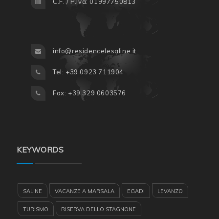
C.F. / P.Iva: 01997750813
info@residencelesaline.it
Tel: +39 0923 711904
Fax: +39 329 0603576
KEYWORDS
SALINE
VACANZE A MARSALA
EGADI
LEVANZO
TURISMO
RISERVA DELLO STAGNONE